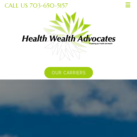
CALL US 703-650-5157
☰
OUR CARRIERS